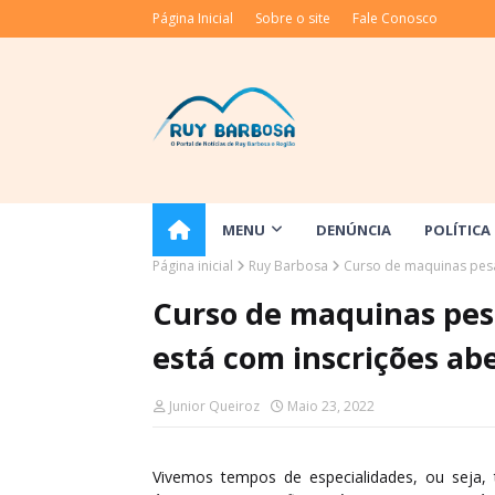
Página Inicial
Sobre o site
Fale Conosco
MENU
DENÚNCIA
POLÍTICA
Página inicial
Ruy Barbosa
Curso de maquinas pesa
Curso de maquinas pes
está com inscrições ab
Junior Queiroz
Maio 23, 2022
Vivemos tempos de especialidades, ou seja,