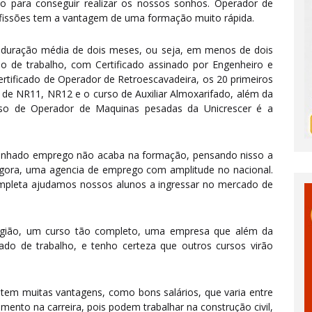
io para conseguir realizar os nossos sonhos. Operador de
fissões tem a vantagem de uma formação muito rápida.
 duração média de dois meses, ou seja, em menos de dois
 de trabalho, com Certificado assinado por Engenheiro e
rtificado de Operador de Retroescavadeira, os 20 primeiros
s de NR11, NR12 e o curso de Auxiliar Almoxarifado, além da
urso de Operador de Maquinas pesadas da Unicrescer é a
onhado emprego não acaba na formação, pensando nisso a
gora, uma agencia de emprego com amplitude no nacional.
mpleta ajudamos nossos alunos a ingressar no mercado de
região, um curso tão completo, uma empresa que além da
do de trabalho, e tenho certeza que outros cursos virão
tem muitas vantagens, como bons salários, que varia entre
imento na carreira, pois podem trabalhar na construção civil,