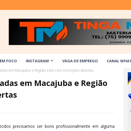
 EM FOCO
INSTAGRAM
VAGA DE EMPREGO
CANAL WHA
das em Macajuba e Região está com inscrições abertas
adas em Macajuba e Região
ertas
 todos precisamos ser bons profissionalmente em alguma