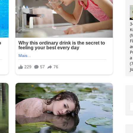
3
K
(
F
a
P
a
(
j