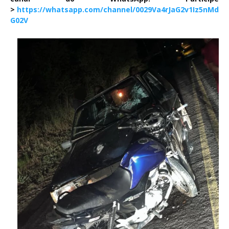
>
https://whatsapp.com/channel/0029Va4rJaG2v1Iz5nMd
G02V