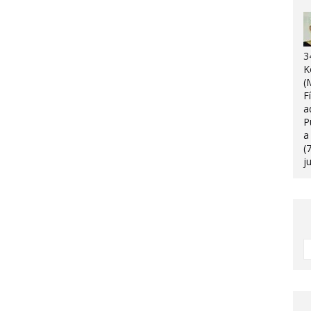
3
K
(
F
a
P
a
(
j