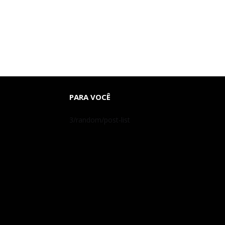
PARA VOCÊ
3/random/post-list