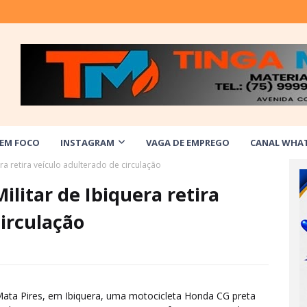
 EM FOCO
INSTAGRAM
VAGA DE EMPREGO
CANAL WHA
era retira veículo adulterado de circulação
Militar de Ibiquera retira
circulação
o Mata Pires, em Ibiquera, uma motocicleta Honda CG preta