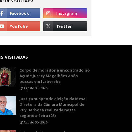
REDES SOCIAIS!
S VISITADAS
Corpo de morador é encontrado no
Açude Juracy Magalhães após
buscas em Itaberaba
Agosto 03, 2026
​Justiça suspende eleição da Mesa
Diretora da Câmara Municipal de
Ruy Barbosa realizada nesta
segunda-feira (03)
Agosto 05, 2026