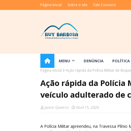
Página Inicial
Sobre o site
Fale Conosco
MENU
DENÚNCIA
POLÍTICA
Página inicial
​Ação rápida da Polícia Militar de Ibiqu
​Ação rápida da Polícia 
veículo adulterado de 
Junior Queiroz
Abril 15, 2026
A
Polícia Militar apreendeu, na Travessa Plíni