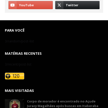
PARA VOCÊ
3/random/post-list
MATÉRIAS RECENTES
3/recent/post-list
MAIS VISITADAS
Corpo de morador é encontrado no Açude
Juracy Magalhães após buscas em Itaberaba