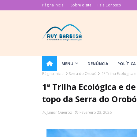
Página Inicial
Sobre o site
Fale Conosco
MENU
DENÚNCIA
POLÍTICA
Página inicial
Serra do Orobó
1ª Trilha Ecológica 
1ª Trilha Ecológica e de
topo da Serra do Orobó
Junior Queiroz
Fevereiro 23, 2026