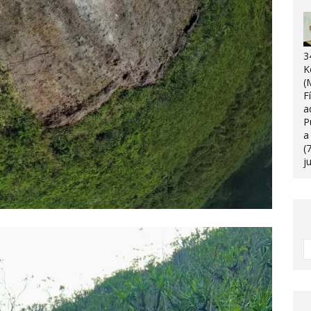
3
K
(
F
a
P
a
(
j