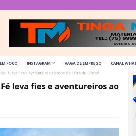
 EM FOCO
INSTAGRAM
VAGA DE EMPREGO
CANAL WHA
e de Fé leva fies e aventureiros ao topo da Serra do Orobó
 Fé leva fies e aventureiros ao