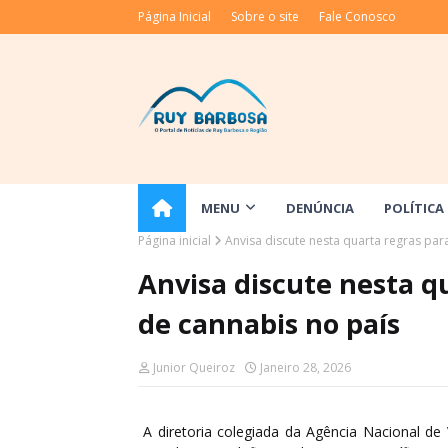
Página Inicial
Sobre o site
Fale Conosco
MENU
DENÚNCIA
POLÍTICA
Página inicial
Anvisa discute nesta quarta regras pa
Anvisa discute nesta q
de cannabis no país
Junior Queiroz
Janeiro 28, 2026
A diretoria colegiada da Agência Nacional de Vi