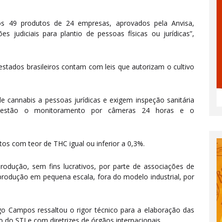
os 49 produtos de 24 empresas, aprovados pela Anvisa,
s judiciais para plantio de pessoas físicas ou jurídicas”,
estados brasileiros contam com leis que autorizam o cultivo
 cannabis a pessoas jurídicas e exigem inspeção sanitária
ça estão o monitoramento por câmeras 24 horas e o
tos com teor de THC igual ou inferior a 0,3%.
dução, sem fins lucrativos, por parte de associações de
a produção em pequena escala, fora do modelo industrial, por
ago Campos ressaltou o rigor técnico para a elaboração das
do STJ e com diretrizes de órgãos internacionais.