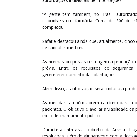
autorizações individuais de importações.”
“A gente tem também, no Brasil, autorizad
disponíveis em farmácia. Cerca de 500 decisõe
completou.
Safatle destacou ainda que, atualmente, cinco 
de cannabis medicinal.
As normas propostas restringem a produção de
prévia. Entre os requisitos de seguran
georreferenciamento das plantações.
Além disso, a autorização será limitada a produ
As medidas também abrem caminho para a pro
pacientes. O objetivo é avaliar a viabilidade d
meio de chamamento público.
Durante a entrevista, o diretor da Anvisa Thi
resoluções, além do alinhamento com a decisão 