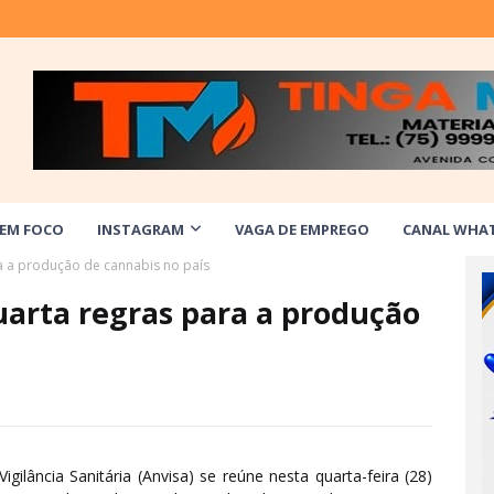
 EM FOCO
INSTAGRAM
VAGA DE EMPREGO
CANAL WHA
ra a produção de cannabis no país
uarta regras para a produção
gilância Sanitária (Anvisa) se reúne nesta quarta-feira (28)