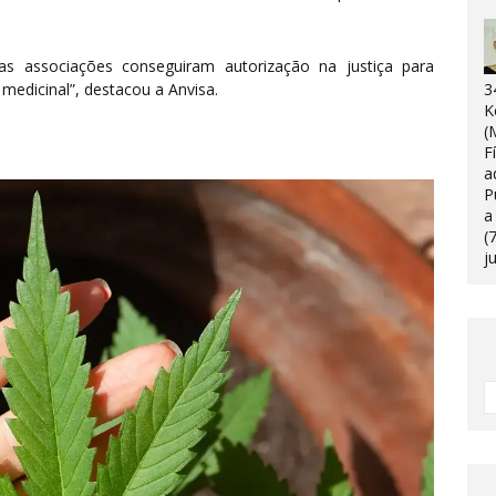
s associações conseguiram autorização na justiça para
medicinal”, destacou a Anvisa.
3
K
(
F
a
P
a
(
j