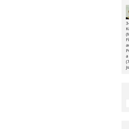
3
K
(
F
a
P
a
(
j