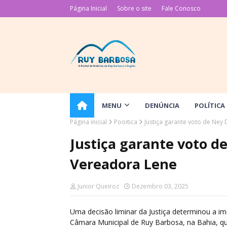
Página Inicial
Sobre o site
Fale Conosco
MENU
DENÚNCIA
POLÍTICA
Página inicial
Pooitica
Justiça garante voto de Ney
Justiça garante voto de
Vereadora Lene
Junior Queiroz
Dezembro 03, 2025
Uma decisão liminar da Justiça determinou a im
Câmara Municipal de Ruy Barbosa, na Bahia, q