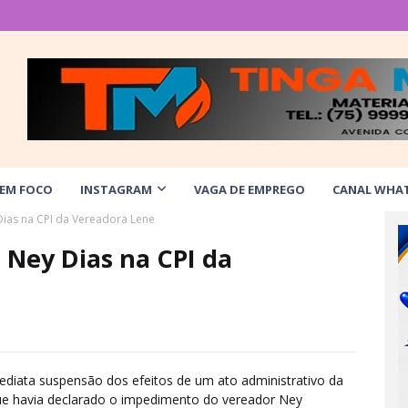
 EM FOCO
INSTAGRAM
VAGA DE EMPREGO
CANAL WHA
 Dias na CPI da Vereadora Lene
 Ney Dias na CPI da
ediata suspensão dos efeitos de um ato administrativo da
ue havia declarado o impedimento do vereador Ney