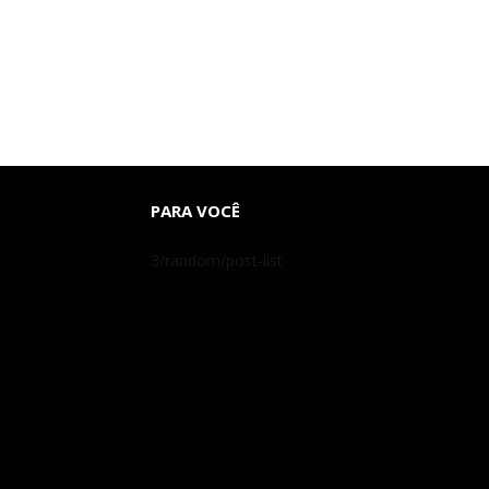
PARA VOCÊ
3/random/post-list