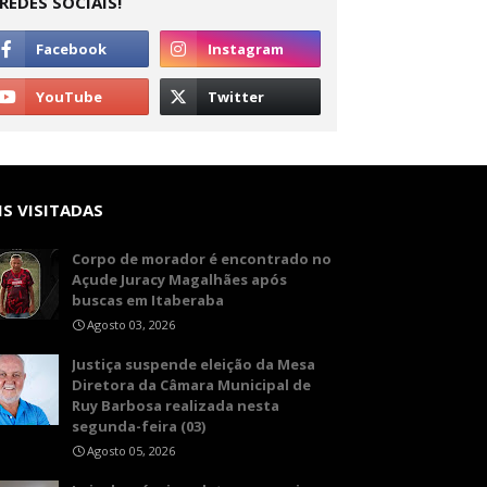
REDES SOCIAIS!
S VISITADAS
Corpo de morador é encontrado no
Açude Juracy Magalhães após
buscas em Itaberaba
Agosto 03, 2026
​Justiça suspende eleição da Mesa
Diretora da Câmara Municipal de
Ruy Barbosa realizada nesta
segunda-feira (03)
Agosto 05, 2026