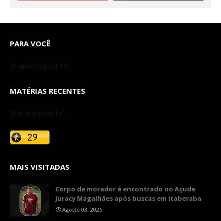
PARA VOCÊ
3/random/post-list
MATÉRIAS RECENTES
3/recent/post-list
MAIS VISITADAS
Corpo de morador é encontrado no Açude
Juracy Magalhães após buscas em Itaberaba
Agosto 03, 2026