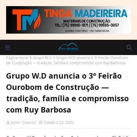
Página inicial
Grupo W.D
Grupo W.D anuncia o 3º Feirão Ourobom
de Construção — tradição, família e compromisso com Ruy Barbosa
Grupo W.D anuncia o 3º Feirão
Ourobom de Construção —
tradição, família e compromisso
com Ruy Barbosa
Junior Queiroz
Outubro 22, 2025