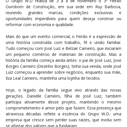
O Grupo W.D realiza de 3 a 8 de novembro o 3º Feirão
Ourobom de Construção, em sua sede em Ruy Barbosa,
reunindo grandes marcas, condições exclusivas e
oportunidades imperdíveis para quem deseja construir ou
reformar com economia e qualidade.
Mais do que um evento comercial, o Feirão é a expressão de
uma história construída com trabalho, fé e união familiar.
Tudo começou com José Luiz e Belzair Carneiro, que iniciaram
um pequeno comércio de materiais de construção. Mas a
história da família começa ainda antes: o pai de José Luiz, Jose
Borges Carneiro (Dezinho Borges), tinha sua venda, onde José
Luiz começou a aprender sobre negócios, enquanto sua mãe,
Ilza Leal Carneiro, mantinha uma lojinha de tecidos.
Hoje, o legado da família segue vivo através das novas
gerações. Danielle Carneiro, filha de José Luiz, também
participa ativamente desse projeto, mantendo o mesmo
comprometimento e amor pelo que fazem. Essa presença que
atravessa décadas reflete a essência do Grupo W.D.: uma
empresa que cresce sem perder suas raízes, que evolui sem
se afastar dos valores que a fundaram.