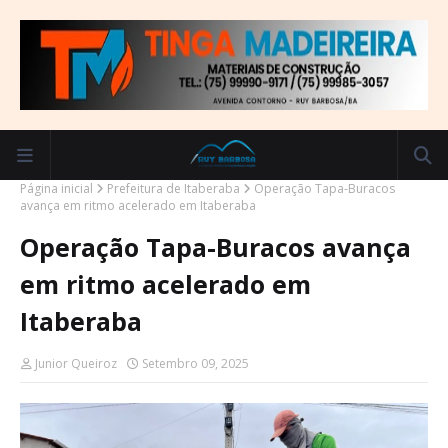
Página inicial
Prefeitura de Itaberaba
Operação Tapa-Buracos
avança em ritmo acelerado em Itaberaba
Operação Tapa-Buracos avança
em ritmo acelerado em
Itaberaba
Junior Queiroz
Setembro 09, 2025