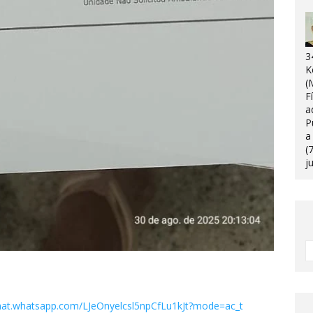
3
K
(
F
a
P
a
(
j
chat.whatsapp.com/LJeOnyelcsl5npCfLu1kJt?mode=ac_t