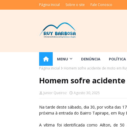
Página Inicial
Sobre o site
Fale Conosco
MENU
DENÚNCIA
POLÍTICA
Página inicial
Homem sofre acidente de moto em Ru
Homem sofre acidente
Junior Queiroz
Agosto 30, 2025
Na tarde deste sábado, dia 30, por volta das
próxima à entrada do Bairro Tapirape, em Ruy
A vítima foi identificada como Ailton, de 50