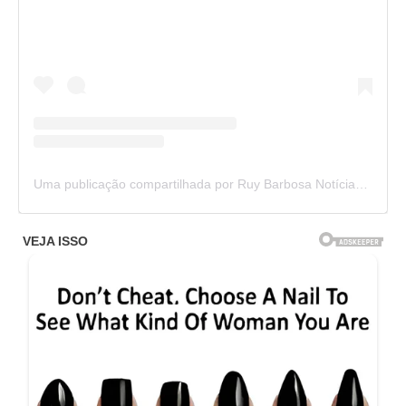
Uma publicação compartilhada por Ruy Barbosa Notícias (@ruybarbosanoticias)