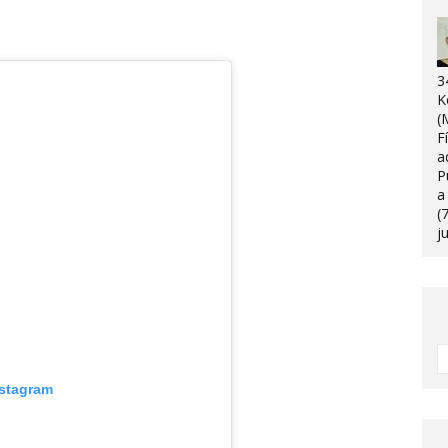
3
K
(
F
a
P
a
(
j
nstagram