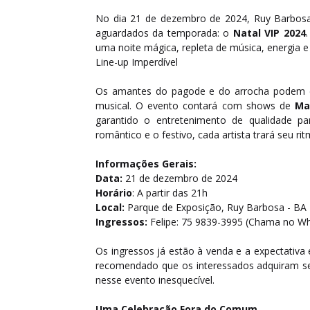
No dia 21 de dezembro de 2024, Ruy Barbosa
aguardados da temporada: o
Natal VIP 2024
uma noite mágica, repleta de música, energia 
Line-up Imperdível
Os amantes do pagode e do arrocha podem es
musical. O evento contará com shows de
Ma
garantido o entretenimento de qualidade p
romântico e o festivo, cada artista trará seu rit
Informações Gerais:
Data:
21 de dezembro de 2024
Horário
: A partir das 21h
Local:
Parque de Exposição, Ruy Barbosa - BA
Ingressos:
Felipe: 75 9839-3995 (Chama no W
Os ingressos já estão à venda e a expectativa
recomendado que os interessados adquiram seus
nesse evento inesquecível.
Uma Celebração Fora do Comum