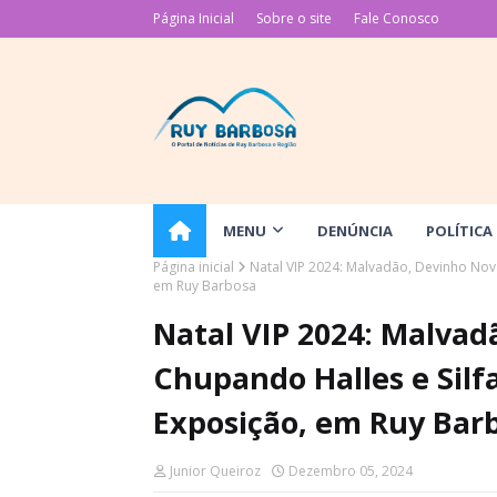
Página Inicial
Sobre o site
Fale Conosco
MENU
DENÚNCIA
POLÍTICA
Página inicial
Natal VIP 2024: Malvadão, Devinho Nova
em Ruy Barbosa
Natal VIP 2024: Malvad
Chupando Halles e Silf
Exposição, em Ruy Bar
Junior Queiroz
Dezembro 05, 2024