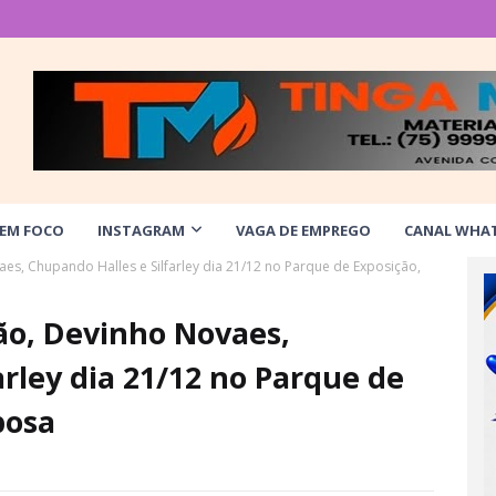
 EM FOCO
INSTAGRAM
VAGA DE EMPREGO
CANAL WHA
es, Chupando Halles e Silfarley dia 21/12 no Parque de Exposição,
ão, Devinho Novaes,
arley dia 21/12 no Parque de
bosa