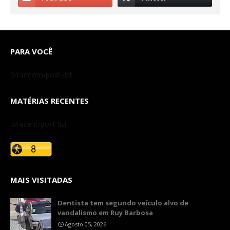
PARA VOCÊ
3/random/post-list
MATÉRIAS RECENTES
3/recent/post-list
MAIS VISITADAS
Dentista tem segundo veículo alvo de
vandalismo em Ruy Barbosa
Agosto 05, 2026