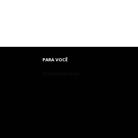
PARA VOCÊ
3/random/post-list