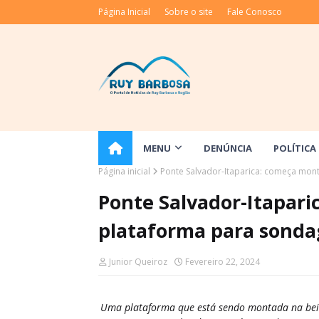
Página Inicial
Sobre o site
Fale Conosco
MENU
DENÚNCIA
POLÍTICA
Página inicial
Ponte Salvador-Itaparica: começa mo
Ponte Salvador-Itapar
plataforma para sond
Junior Queiroz
Fevereiro 22, 2024
Uma plataforma que está sendo montada na beira