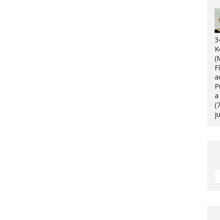
3
K
(
F
a
P
a
(
j