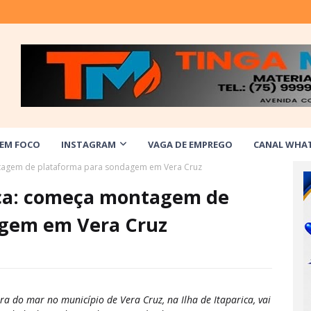
 EM FOCO
INSTAGRAM
VAGA DE EMPREGO
CANAL WHA
ntagem de plataforma para sondagem em Vera Cruz
ica: começa montagem de
agem em Vera Cruz
 do mar no município de Vera Cruz, na Ilha de Itaparica, vai