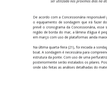
ser utilizada nos próximos dias na a
De acordo com a Concessionária responsável p
o equipamento de sondagem que irá fazer d
prevê o cronograma da Concessionária, esse se
região de borda do mar, a lâmina d’água é pe
em março com uso de plataformas ainda maiore
Na última quarta-feira (21), foi iniciada a so
boat. A sondagem é necessária para compreender
estrutura da ponte. Com uso de uma perfuratri
posteriormente serão instalados os pilares. Po
onde são feitas as análises detalhadas do mater