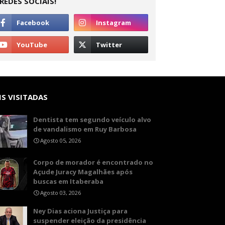
REDES SOCIAIS!
S VISITADAS
Dentista tem segundo veículo alvo
de vandalismo em Ruy Barbosa
Agosto 05, 2026
Corpo de morador é encontrado no
Açude Juracy Magalhães após
buscas em Itaberaba
Agosto 03, 2026
Ney Dias aciona Justiça para
suspender eleição da presidência