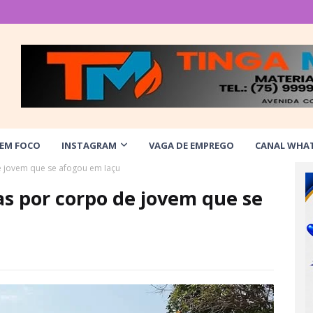
 EM FOCO
INSTAGRAM
VAGA DE EMPREGO
CANAL WHA
 jovem que se afogou em Iaçu
s por corpo de jovem que se