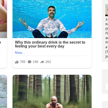
3
K
(
F
a
P
a
(
j