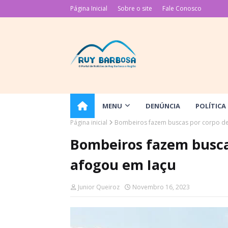
Página Inicial
Sobre o site
Fale Conosco
MENU
DENÚNCIA
POLÍTICA
Página inicial
Bombeiros fazem buscas por corpo de
Bombeiros fazem busca
afogou em Iaçu
Junior Queiroz
Novembro 16, 2023