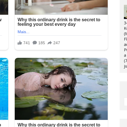
3
K
(
F
a
P
a
(
j