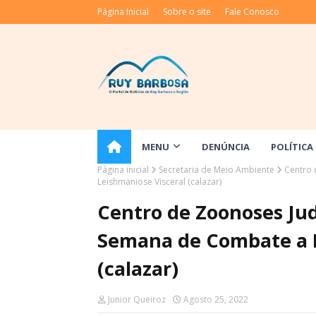
Página Inicial
Sobre o site
Fale Conosco
MENU
DENÚNCIA
POLÍTICA
Página inicial
Secretaria de Meio Ambiente
Centro 
Leishmaniose Visceral (calazar)
Centro de Zoonoses Jud
Semana de Combate a L
(calazar)
Junior Queiroz
Agosto 25, 2022