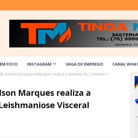
 EM FOCO
INSTAGRAM
VAGA DE EMPREGO
CANAL WHA
de Zoonoses Judson Marques realiza a Semana de Combate a
son Marques realiza a
eishmaniose Visceral