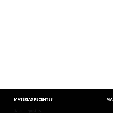
MATÉRIAS RECENTES
MAI
3/recent/post-list