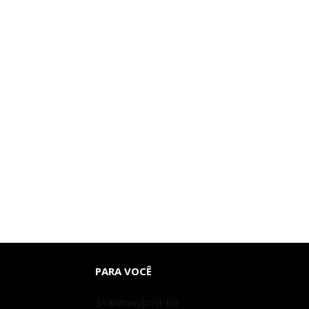
PARA VOCÊ
3/random/post-list