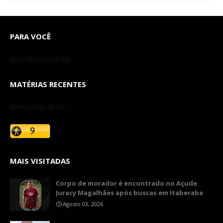
PARA VOCÊ
3/random/post-list
MATÉRIAS RECENTES
3/recent/post-list
MAIS VISITADAS
Corpo de morador é encontrado no Açude
Juracy Magalhães após buscas em Itaberaba
Agosto 03, 2026