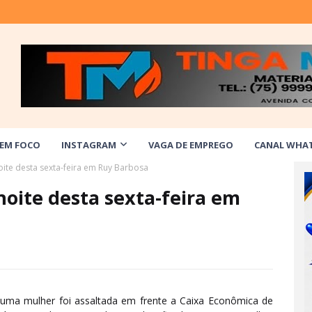
 EM FOCO
INSTAGRAM
VAGA DE EMPREGO
CANAL WHA
oite desta sexta-feira em Ruy Barbosa
noite desta sexta-feira em
h uma mulher foi assaltada em frente a Caixa Econômica de