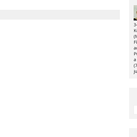
3
K
(
F
a
P
a
(
j