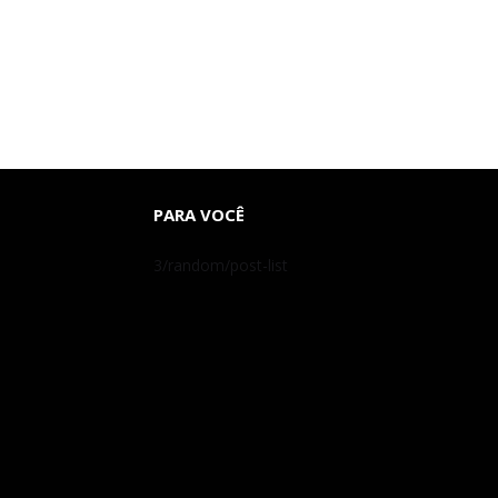
PARA VOCÊ
3/random/post-list