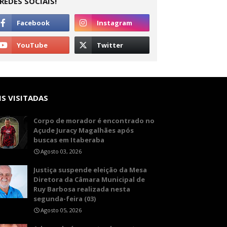
REDES SOCIAIS!
S VISITADAS
Corpo de morador é encontrado no
Açude Juracy Magalhães após
buscas em Itaberaba
Agosto 03, 2026
​Justiça suspende eleição da Mesa
Diretora da Câmara Municipal de
Ruy Barbosa realizada nesta
segunda-feira (03)
Agosto 05, 2026