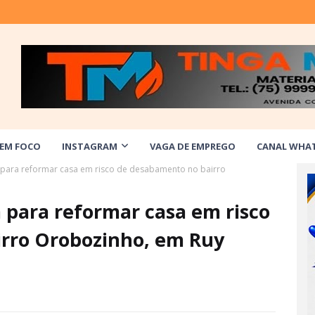
 EM FOCO
INSTAGRAM
VAGA DE EMPREGO
CANAL WHA
para reformar casa em risco de desabamento no bairro
para reformar casa em risco
rro Orobozinho, em Ruy