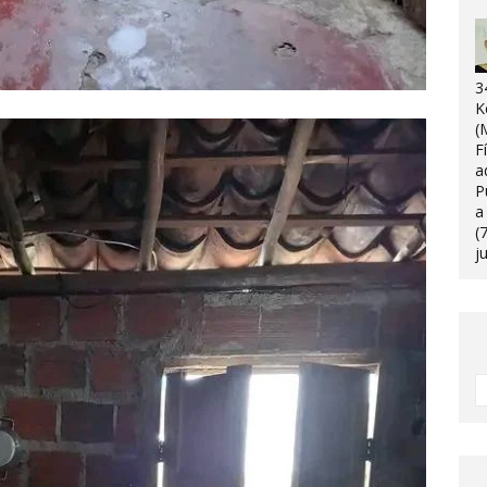
3
K
(
F
a
P
a
(
j