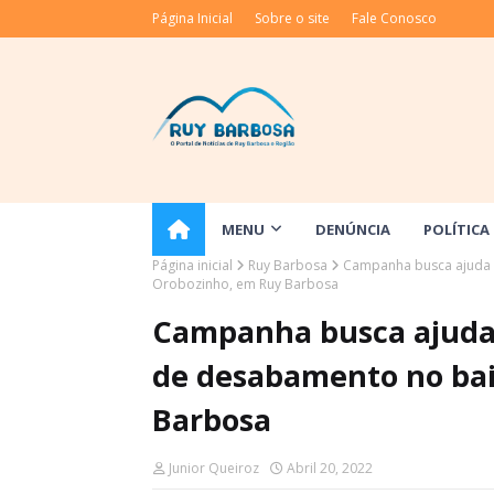
Página Inicial
Sobre o site
Fale Conosco
MENU
DENÚNCIA
POLÍTICA
Página inicial
Ruy Barbosa
Campanha busca ajuda 
Orobozinho, em Ruy Barbosa
Campanha busca ajuda 
de desabamento no bai
Barbosa
Junior Queiroz
Abril 20, 2022