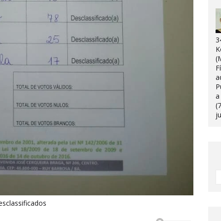
3
K
(
F
a
P
a
(
j
esclassificados