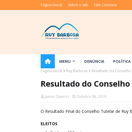
Página Inicial
Sobre o site
Fale Conosco
MENU
DENÚNCIA
POLÍTICA
Página inicial
Ruy Barbosa
Resultado do Conselho 
Resultado do Conselho
Junior Queiroz
Outubro 06, 2019
O Resultado Final do Conselho Tutelar de Ruy B
ELEITOS