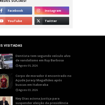
REDES SOCIAIS!
S VISITADAS
Dentista tem segundo veículo alvo
de vandalismo em Ruy Barbosa
Agosto 05, 2026
Corpo de morador é encontrado no
Açude Juracy Magalhães após
buscas em Itaberaba
Agosto 03, 2026
Ney Dias aciona Justiça para
suspender eleição da presidência