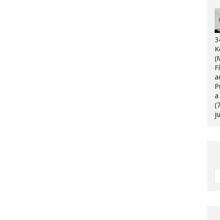
3
K
(
F
a
P
a
(
j