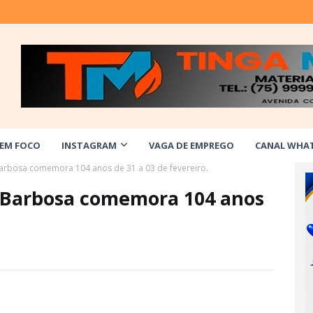
 EM FOCO
INSTAGRAM
VAGA DE EMPREGO
CANAL WHA
 Barbosa comemora 104 anos de 31 a 03 de fevereiro.
y Barbosa comemora 104 anos