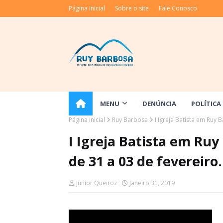
Página Inicial
Sobre o site
Fale Conosco
MENU
DENÚNCIA
POLÍTICA
Página inicial
Ruy Barbosa
I Igreja Batista em Ruy
I Igreja Batista em Ru
de 31 a 03 de fevereiro.
Junior Queiroz
Janeiro 31, 2019