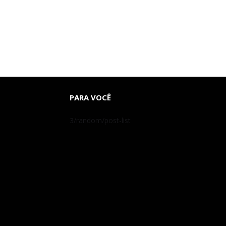
PARA VOCÊ
3/random/post-list