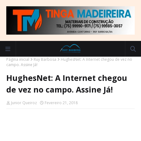
Página inicial
Ruy Barbosa
HughesNet: A Internet chegou de vez no
campo. Assine Já!
HughesNet: A Internet chegou
de vez no campo. Assine Já!
Junior Queiroz
Fevereiro 21, 2018