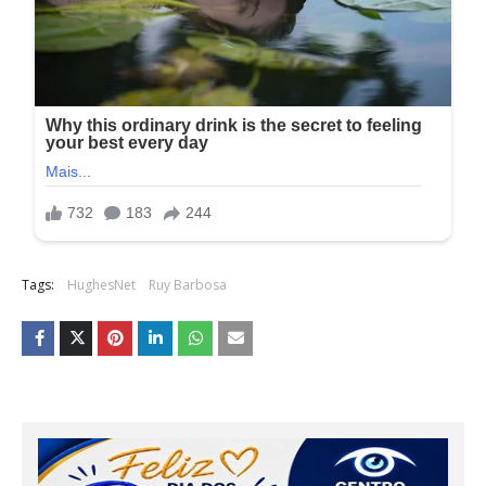
Tags:
HughesNet
Ruy Barbosa