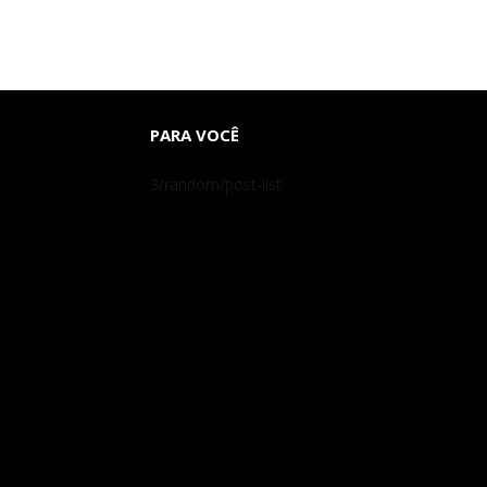
PARA VOCÊ
3/random/post-list