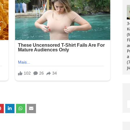
3
K
(
F
a
P
a
(
j