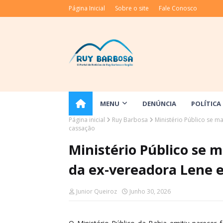
Página Inicial
Sobre o site
Fale Conosco
MENU
DENÚNCIA
POLÍTICA
Página inicial
Ruy Barbosa
Ministério Público se m
cassação
Ministério Público se m
da ex-vereadora Lene 
Junior Queiroz
Junho 30, 2026