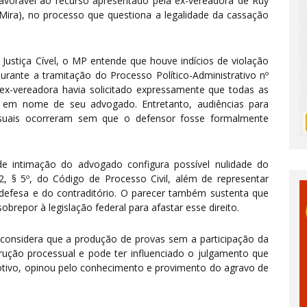
favorável ao recurso apresentado pela ex-vereadora de Ruy
ira), no processo que questiona a legalidade da cassação
 Justiça Cível, o MP entende que houve indícios de violação
durante a tramitação do Processo Político-Administrativo nº
x-vereadora havia solicitado expressamente que todas as
e em nome de seu advogado. Entretanto, audiências para
ssuais ocorreram sem que o defensor fosse formalmente
de intimação do advogado configura possível nulidade do
 § 5º, do Código de Processo Civil, além de representar
 defesa e do contraditório. O parecer também sustenta que
repor à legislação federal para afastar esse direito.
considera que a produção de provas sem a participação da
rução processual e pode ter influenciado o julgamento que
tivo, opinou pelo conhecimento e provimento do agravo de