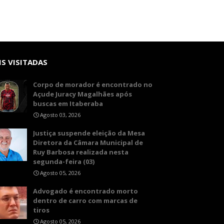
S VISITADAS
Corpo de morador é encontrado no
Açude Juracy Magalhães após
buscas em Itaberaba
Agosto 03, 2026
​Justiça suspende eleição da Mesa
Diretora da Câmara Municipal de
Ruy Barbosa realizada nesta
segunda-feira (03)
Agosto 05, 2026
Advogado é encontrado morto
dentro de carro com marcas de
tiros
Agosto 05, 2026