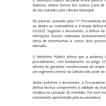
O Ministério Público da Bahia emitiu parecer 
Barbosa, Girlene Gomes dos Santos (Lene de M
de seu mandato pela Câmara Municipal.
No parecer, assinado pela 11ª Procuradoria de
ao direito ao contraditório e à ampla defesa 
02/2025. Segundo o documento, a defesa da e
intimações fossem realizadas exclusivament
oitiva de testemunhas e outros atos proce
intimado.
O Ministério Público afirma que a ausência 
procedimento, com fundamento no artigo 272,
afronta às garantias constitucionais da ampla
um regimento interno da Câmara não pode se sob
Ainda conforme o documento, a Procuradoria 
defesa técnica compromete a validade da inst
resultou na cassação do mandato. Por esse mo
instrumento apresentado pela ex-vereadora.