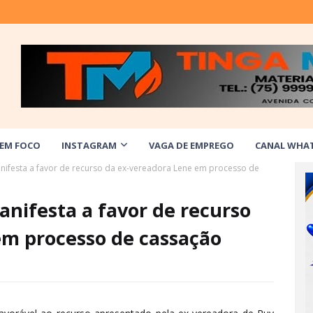
 EM FOCO
INSTAGRAM
VAGA DE EMPREGO
CANAL WHA
anifesta a favor de recurso da ex-vereadora Lene em processo de
anifesta a favor de recurso
em processo de cassação