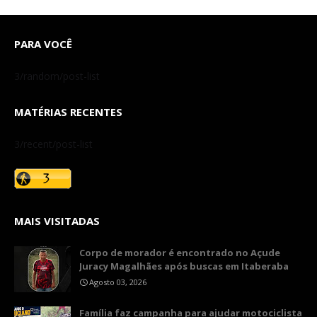
PARA VOCÊ
3/random/post-list
MATÉRIAS RECENTES
3/recent/post-list
MAIS VISITADAS
Corpo de morador é encontrado no Açude
Juracy Magalhães após buscas em Itaberaba
Agosto 03, 2026
​Família faz campanha para ajudar motociclista