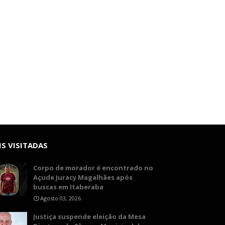
S VISITADAS
Corpo de morador é encontrado no
Açude Juracy Magalhães após
buscas em Itaberaba
Agosto 03, 2026
​Justiça suspende eleição da Mesa