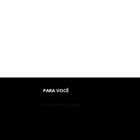
PARA VOCÊ
3/random/post-list