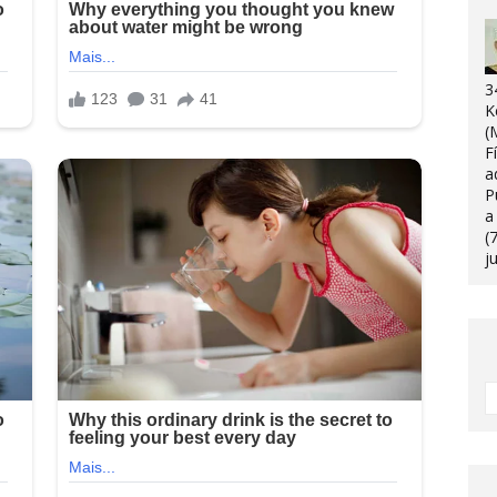
3
K
(
F
a
P
a
(
j