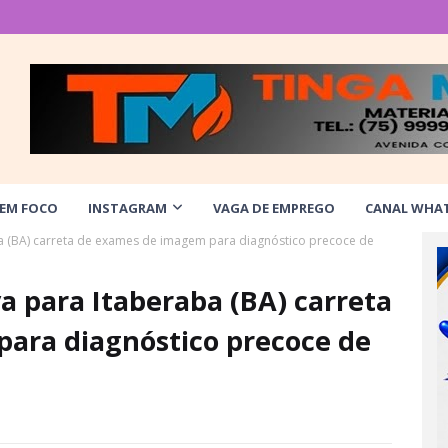
 EM FOCO
INSTAGRAM
VAGA DE EMPREGO
CANAL WHA
ba (BA) carreta de exames de imagem para diagnóstico precoce de
va para Itaberaba (BA) carreta
ara diagnóstico precoce de