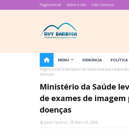
Página Inicial
Sobre o site
Fale Conosco
MENU
DENÚNCIA
POLÍTICA
Página inicial
Ministério da Saúde leva para Itabera
doenças
Ministério da Saúde le
de exames de imagem p
doenças
Junior Queiroz
Maio 23, 2026