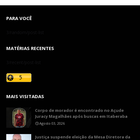
PARA VOCÊ
3/random/post-list
MATÉRIAS RECENTES
3/recent/post-list
MAIS VISITADAS
Corpo de morador é encontrado no Açude
Juracy Magalhães após buscas em Itaberaba
Agosto 03, 2026
​Justiça suspende eleição da Mesa Diretora da