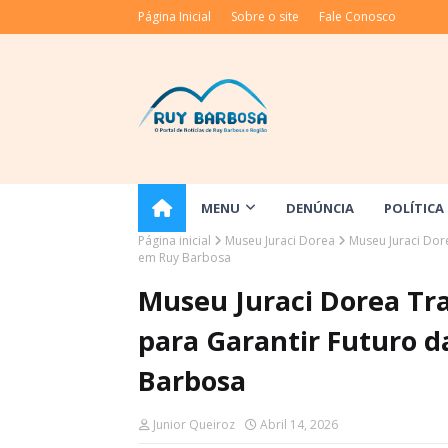
Página Inicial
Sobre o site
Fale Conosco
MENU
DENÚNCIA
POLÍTICA
Página inicial
Museu Juraci Dorea
Museu Juraci Dor
em Ruy Barbosa
Museu Juraci Dorea Tr
para Garantir Futuro d
Barbosa
Junior Queiroz
Abril 14, 2026