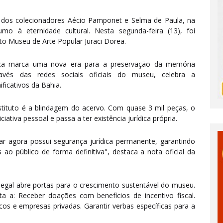
 dos colecionadores Aécio Pamponet e Selma de Paula, na
o à eternidade cultural. Nesta segunda-feira (13), foi
to Museu de Arte Popular Juraci Dorea.
ica marca uma nova era para a preservação da memória
ravés das redes sociais oficiais do museu, celebra a
ificativos da Bahia.
nstituto é a blindagem do acervo. Com quase 3 mil peças, o
iativa pessoal e passa a ter existência jurídica própria.
lar agora possui segurança jurídica permanente, garantindo
o público de forma definitiva", destaca a nota oficial da
legal abre portas para o crescimento sustentável do museu.
a a: Receber doações com benefícios de incentivo fiscal.
cos e empresas privadas. Garantir verbas específicas para a