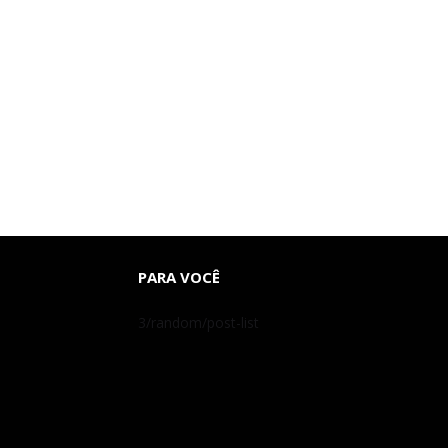
PARA VOCÊ
3/random/post-list