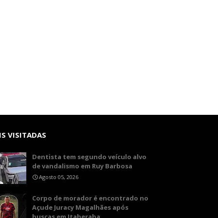
S VISITADAS
Dentista tem segundo veículo alvo
de vandalismo em Ruy Barbosa
Agosto 05, 2026
Corpo de morador é encontrado no
Açude Juracy Magalhães após
buscas em Itaberaba