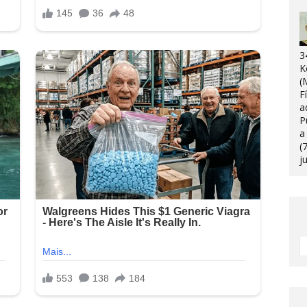
3
K
(
F
a
P
a
(
j