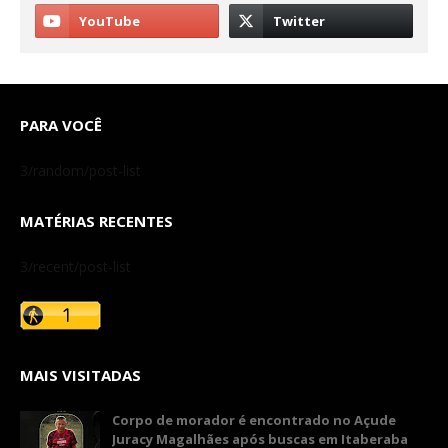
PARA VOCÊ
3/random/post-list
MATÉRIAS RECENTES
3/recent/post-list
MAIS VISITADAS
Corpo de morador é encontrado no Açude
Juracy Magalhães após buscas em Itaberaba