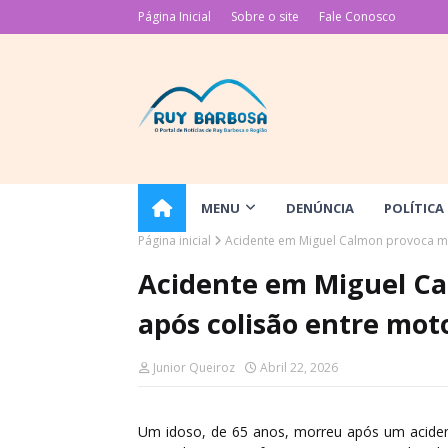
Página Inicial
Sobre o site
Fale Conosco
MENU
DENÚNCIA
POLÍTICA
Página inicial
Acidente em Miguel Calmon provoca mo
Acidente em Miguel Ca
após colisão entre mot
Junior Queiroz
Abril 22, 2026
Um idoso, de 65 anos, morreu após um acident