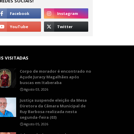
REDES SOCIAIS!
S VISITADAS
Corpo de morador é encontrado no
Açude Juracy Magalhães após
buscas em Itaberaba
Agosto 03, 2026
​Justiça suspende eleição da Mesa
Diretora da Câmara Municipal de
Ruy Barbosa realizada nesta
segunda-feira (03)
Agosto 05, 2026