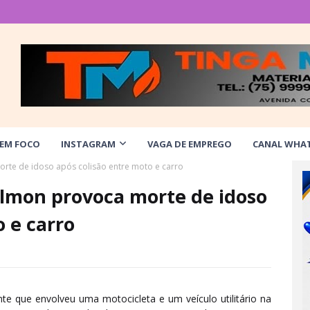
 EM FOCO
INSTAGRAM
VAGA DE EMPREGO
CANAL WHA
rte de idoso após colisão entre moto e carro
lmon provoca morte de idoso
o e carro
e que envolveu uma motocicleta e um veículo utilitário na