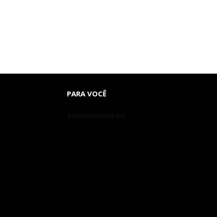
PARA VOCÊ
3/random/post-list