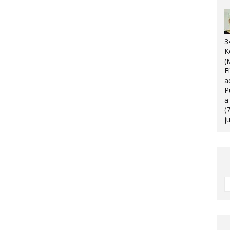
3
K
(
F
a
P
a
(
j