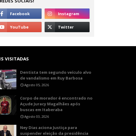
REDES SOCIAIS!
S VISITADAS
Dentista tem segundo veículo alvo
de vandalismo em Ruy Barbosa
Agosto 05, 2026
Corpo de morador é encontrado no
Açude Juracy Magalhães após
buscas em Itaberaba
Agosto 03, 2026
Ney Dias aciona Justiça para
suspender eleição da presidência