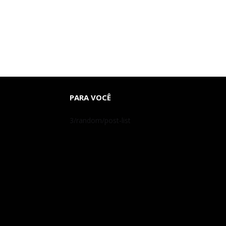
PARA VOCÊ
3/random/post-list