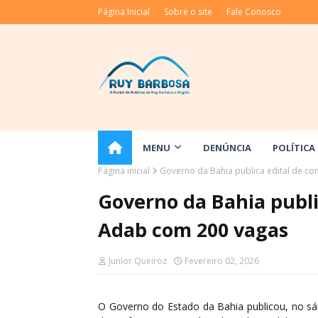
Página Inicial
Sobre o site
Fale Conosco
MENU
DENÚNCIA
POLÍTICA
Página inicial
Governo da Bahia publica edital de c
Governo da Bahia publi
Adab com 200 vagas
Junior Queiroz
Fevereiro 02, 2026
O Governo do Estado da Bahia publicou, no sáb