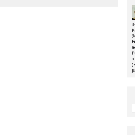
3
K
(
F
a
P
a
(
j