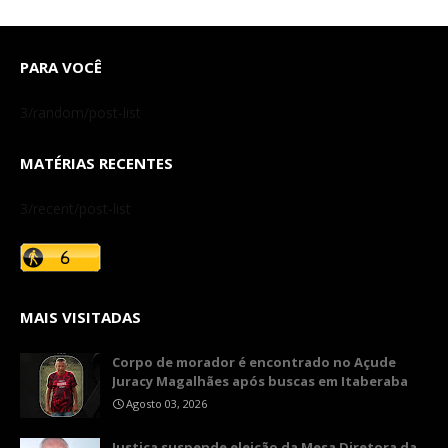
PARA VOCÊ
3/random/post-list
MATÉRIAS RECENTES
3/recent/post-list
MAIS VISITADAS
Corpo de morador é encontrado no Açude
Juracy Magalhães após buscas em Itaberaba
Agosto 03, 2026
​Justiça suspende eleição da Mesa Diretora da