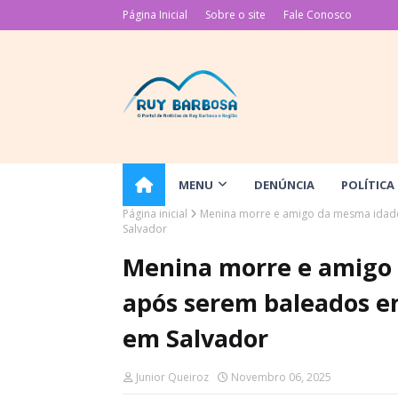
Página Inicial
Sobre o site
Fale Conosco
MENU
DENÚNCIA
POLÍTICA
Página inicial
Menina morre e amigo da mesma idade
Salvador
Menina morre e amigo 
após serem baleados e
em Salvador
Junior Queiroz
Novembro 06, 2025