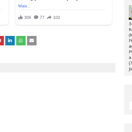
3
K
(
F
a
P
a
(
j