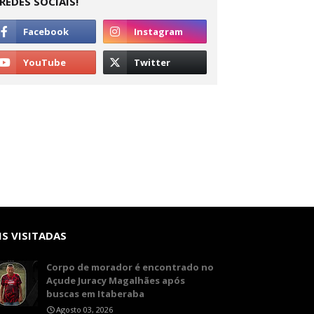
REDES SOCIAIS!
S VISITADAS
Corpo de morador é encontrado no
Açude Juracy Magalhães após
buscas em Itaberaba
Agosto 03, 2026