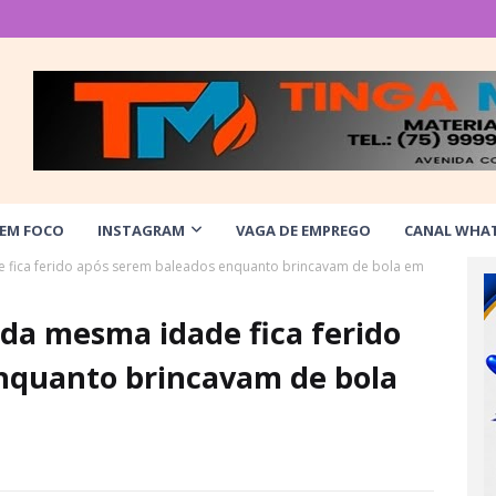
 EM FOCO
INSTAGRAM
VAGA DE EMPREGO
CANAL WHA
 fica ferido após serem baleados enquanto brincavam de bola em
da mesma idade fica ferido
nquanto brincavam de bola