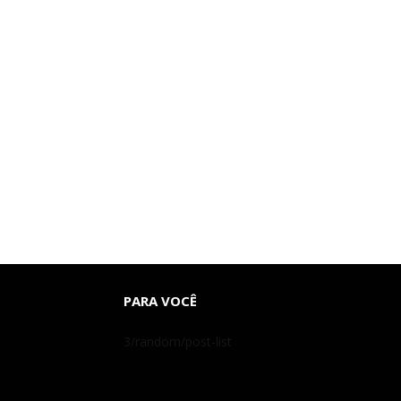
PARA VOCÊ
3/random/post-list