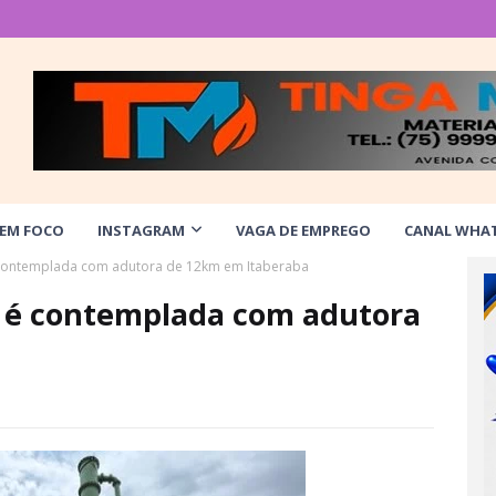
 EM FOCO
INSTAGRAM
VAGA DE EMPREGO
CANAL WHA
contemplada com adutora de 12km em Itaberaba
 é contemplada com adutora