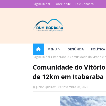
Página Inicial
Sobre o site
Fale Conosco
MENU
DENÚNCIA
POLÍTICA
Página inicial
Itaberaba
Comunidade do Vitório é 
Comunidade do Vitório
de 12km em Itaberaba
Junior Queiroz
Novembro 07, 2025