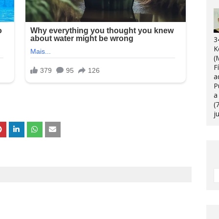
3
K
(
F
a
P
a
(
j