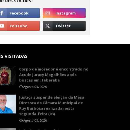
REDES SOCIAIS!
S VISITADAS
Corpo de morador é encontrado no
Açude Juracy Magalhães após
buscas em Itaberaba
Agosto 03, 2026
​Justiça suspende eleição da Mesa
Diretora da Câmara Municipal de
Ruy Barbosa realizada nesta
segunda-feira (03)
Agosto 05, 2026