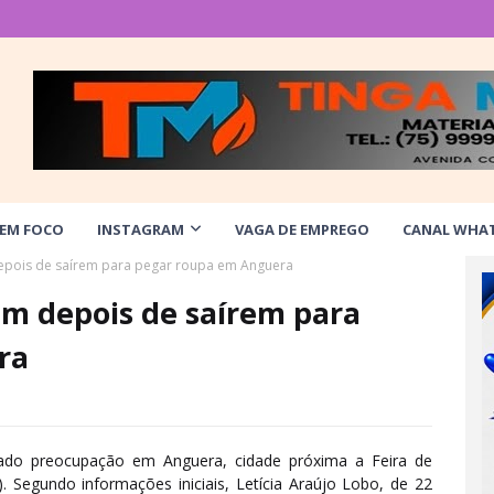
 EM FOCO
INSTAGRAM
VAGA DE EMPREGO
CANAL WHA
epois de saírem para pegar roupa em Anguera
em depois de saírem para
ra
ado preocupação em Anguera, cidade próxima a Feira de
). Segundo informações iniciais, Letícia Araújo Lobo, de 22