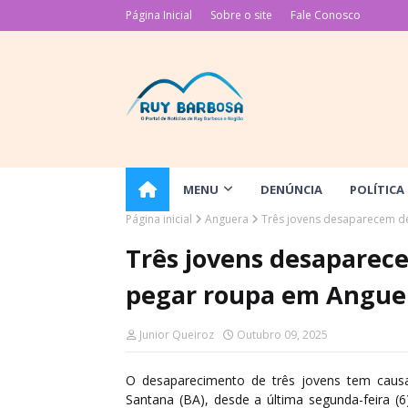
Página Inicial
Sobre o site
Fale Conosco
MENU
DENÚNCIA
POLÍTICA
Página inicial
Anguera
Três jovens desaparecem d
Três jovens desaparec
pegar roupa em Angue
Junior Queiroz
Outubro 09, 2025
O desaparecimento de três jovens tem caus
Santana (BA), desde a última segunda-feira (6