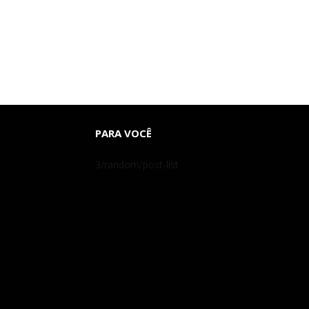
PARA VOCÊ
3/random/post-list