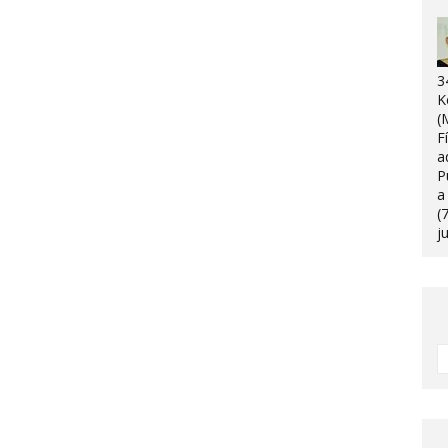
3
K
(
F
a
P
a
(
j