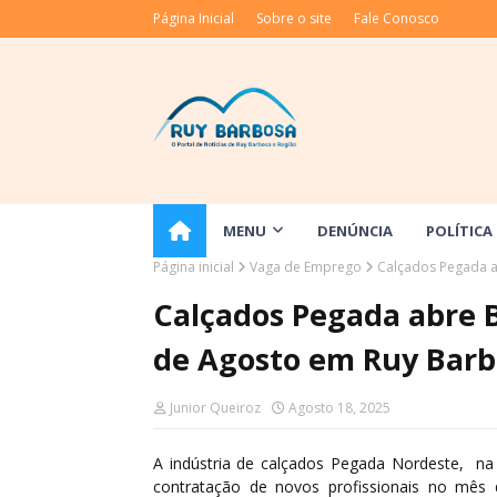
Página Inicial
Sobre o site
Fale Conosco
MENU
DENÚNCIA
POLÍTICA
Página inicial
Vaga de Emprego
Calçados Pegada a
Calçados Pegada abre 
de Agosto em Ruy Barb
Junior Queiroz
Agosto 18, 2025
A indústria de calçados Pegada Nordeste, na
contratação de novos profissionais no mês d