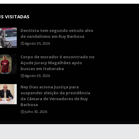
S VISITADAS
Dentista tem segundo veículo alvo
de vandalismo em Ruy Barbosa
Agosto 05, 2026
Corpo de morador é encontrado no
Açude Juracy Magalhães após
buscas em Itaberaba
Agosto 03, 2026
Ney Dias aciona Justiça para
suspender eleição da presidência
da Câmara de Vereadores de Ruy
Barbosa
Julho 30, 2026
Página Inicial
Sobre o Site
Contato