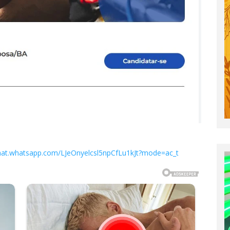
chat.whatsapp.com/LJeOnyelcsl5npCfLu1kJt?mode=ac_t