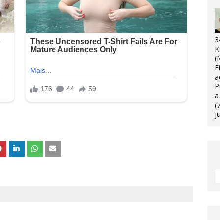
3
K
(
F
a
P
a
(
j