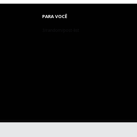
PARA VOCÊ
3/random/post-list
Copyright ©
2026
Ruy Barbosa Notícias