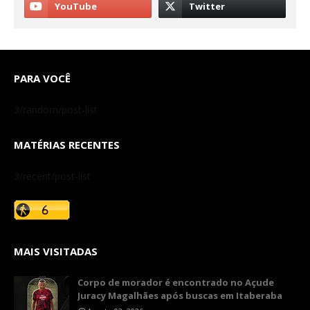
PARA VOCÊ
3/random/post-list
MATÉRIAS RECENTES
3/recent/post-list
MAIS VISITADAS
Corpo de morador é encontrado no Açude
Juracy Magalhães após buscas em Itaberaba