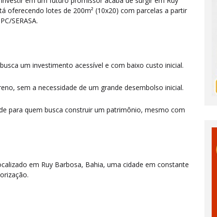
investir em um futuro promissor acaba de surgir em Ruy
tá oferecendo lotes de 200m² (10x20) com parcelas a partir
 SPC/SERASA.
 busca um investimento acessível e com baixo custo inicial.
rreno, sem a necessidade de um grande desembolso inicial.
de para quem busca construir um patrimônio, mesmo com
ocalizado em Ruy Barbosa, Bahia, uma cidade em constante
orização.