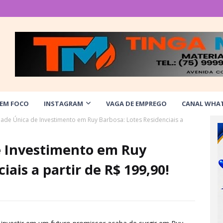
 EM FOCO
INSTAGRAM
VAGA DE EMPREGO
CANAL WHA
ade Única de Investimento em Ruy Barbosa: Lotes Residenciais a
 Investimento em Ruy
iais a partir de R$ 199,90!