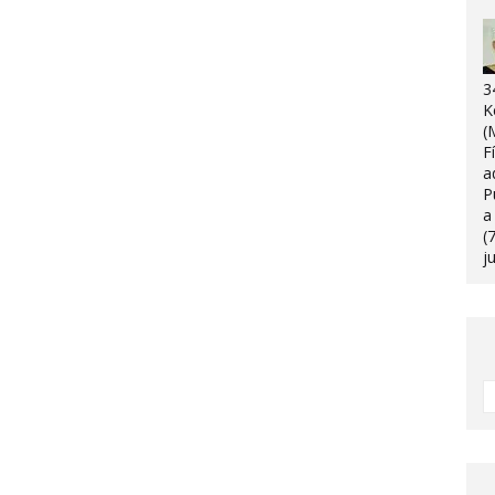
3
K
(
F
a
P
a
(
j