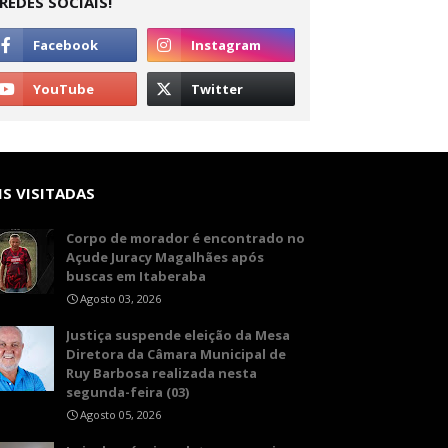
REDES SOCIAIS!
S VISITADAS
Corpo de morador é encontrado no
Açude Juracy Magalhães após
buscas em Itaberaba
Agosto 03, 2026
​Justiça suspende eleição da Mesa
Diretora da Câmara Municipal de
Ruy Barbosa realizada nesta
segunda-feira (03)
Agosto 05, 2026