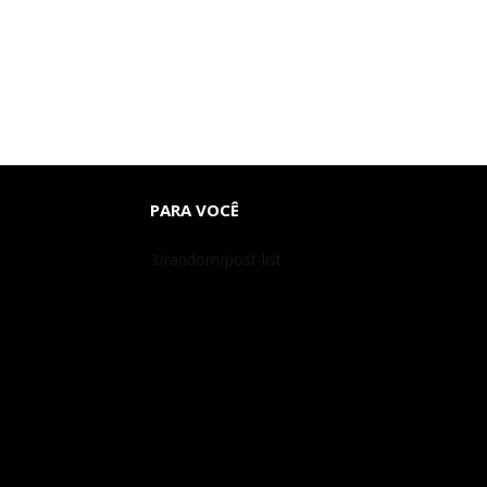
PARA VOCÊ
3/random/post-list