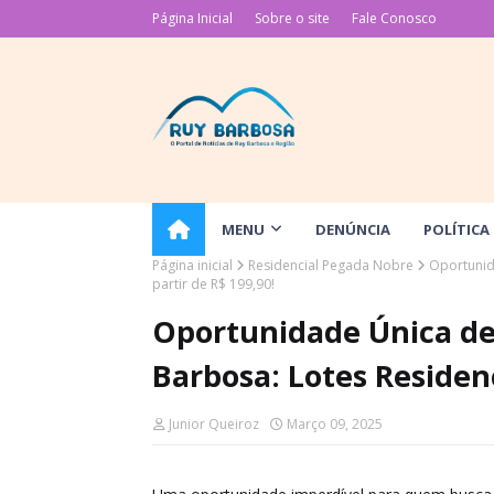
Página Inicial
Sobre o site
Fale Conosco
MENU
DENÚNCIA
POLÍTICA
Página inicial
Residencial Pegada Nobre
Oportunid
partir de R$ 199,90!
Oportunidade Única de
Barbosa: Lotes Residenc
Junior Queiroz
Março 09, 2025