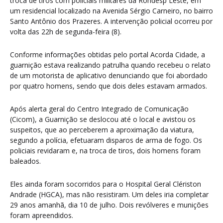
troca de tiros com policiais militares da Rondesp Leste, em
um residencial localizado na Avenida Sérgio Carneiro, no bairro
Santo Antônio dos Prazeres. A intervenção policial ocorreu por
volta das 22h de segunda-feira (8).
Conforme informações obtidas pelo portal Acorda Cidade, a
guarnição estava realizando patrulha quando recebeu o relato
de um motorista de aplicativo denunciando que foi abordado
por quatro homens, sendo que dois deles estavam armados.
Após alerta geral do Centro Integrado de Comunicação
(Cicom), a Guarnição se deslocou até o local e avistou os
suspeitos, que ao perceberem a aproximação da viatura,
segundo a polícia, efetuaram disparos de arma de fogo. Os
policiais revidaram e, na troca de tiros, dois homens foram
baleados.
Eles ainda foram socorridos para o Hospital Geral Clériston
Andrade (HGCA), mas não resistiram. Um deles iria completar
29 anos amanhã, dia 10 de julho. Dois revólveres e munições
foram apreendidos.