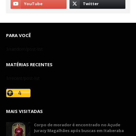
PARA VOCÊ
3/random/post-list
MATÉRIAS RECENTES
3/recent/post-list
MAIS VISITADAS
Corpo de morador é encontrado no Açude
Juracy Magalhães após buscas em Itaberaba