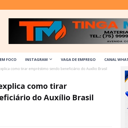
 EM FOCO
INSTAGRAM
VAGA DE EMPREGO
CANAL WHA
plica como tirar empréstimo sendo beneficiário do Auxílio Brasil
xplica como tirar
iciário do Auxílio Brasil