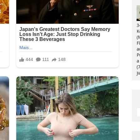
3
K
(
F
a
P
a
(
j