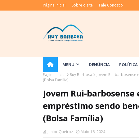
Página Inicial
Sobre o site
Fale Conosco
MENU
DENÚNCIA
POLÍTICA
Página inicial
Ruy Barbosa
Jovem Rui-barbosense ex
(Bolsa Família)
Jovem Rui-barbosense e
empréstimo sendo benef
(Bolsa Família)
Junior Queiroz
Maio 16, 2024