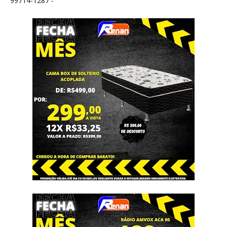
99714-1287 -