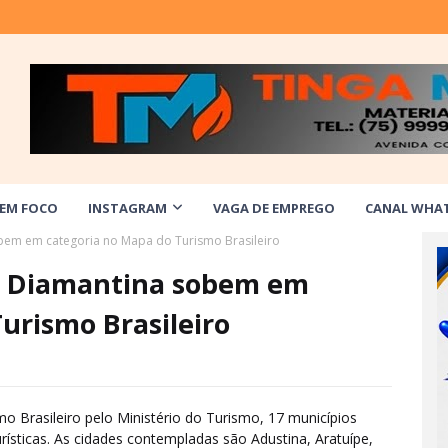
 EM FOCO
INSTAGRAM
VAGA DE EMPREGO
CANAL WHA
bem em categoria no Mapa do Turismo Brasileiro
a Diamantina sobem em
urismo Brasileiro
 Brasileiro pelo Ministério do Turismo, 17 municípios
rísticas. As cidades contempladas são Adustina, Aratuípe,