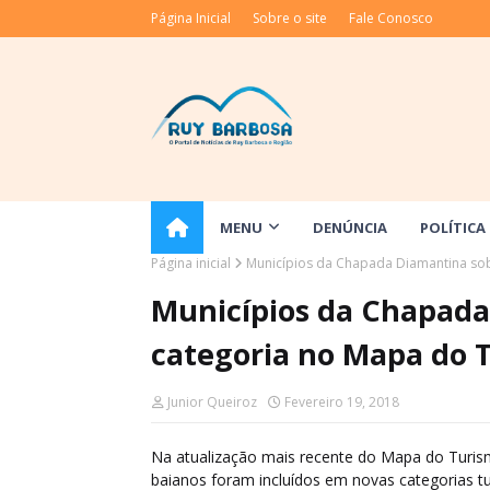
Página Inicial
Sobre o site
Fale Conosco
MENU
DENÚNCIA
POLÍTICA
Página inicial
Municípios da Chapada Diamantina so
Municípios da Chapad
categoria no Mapa do T
Junior Queiroz
Fevereiro 19, 2018
Na atualização mais recente do Mapa do Turismo
baianos foram incluídos em novas categorias tu