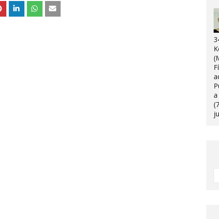
3
K
(
F
a
P
a
(
j