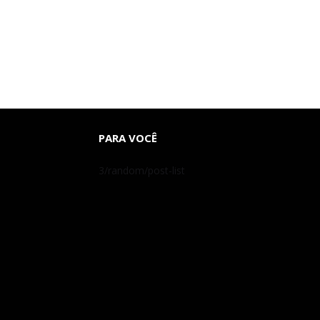
PARA VOCÊ
3/random/post-list