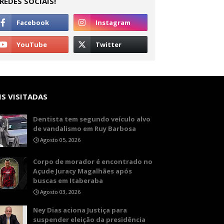
REDES SOCIAIS!
S VISITADAS
Dentista tem segundo veículo alvo
de vandalismo em Ruy Barbosa
Agosto 05, 2026
Corpo de morador é encontrado no
Açude Juracy Magalhães após
buscas em Itaberaba
Agosto 03, 2026
Ney Dias aciona Justiça para
suspender eleição da presidência